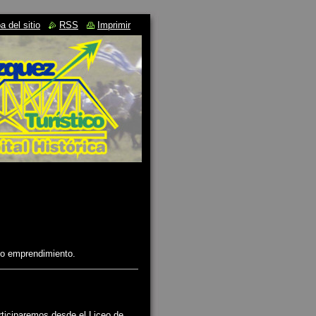
 del sitio
RSS
Imprimir
o emprendimiento.
articiparemos desde el Liceo de